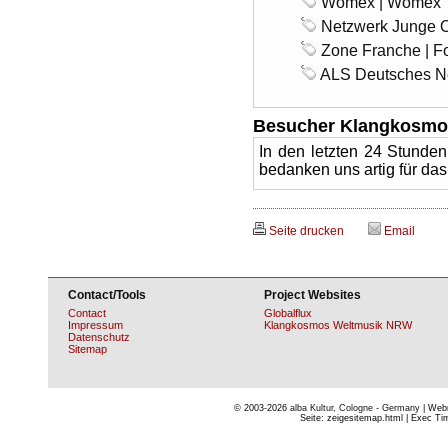
Womex | Womex
Netzwerk Junge O
Zone Franche | Fo
ALS Deutsches Ne
Besucher Klangkosmo
In den letzten 24 Stunde
bedanken uns artig für da
Seite drucken
Email
Contact/Tools
Project Websites
Contact
Globalflux
Impressum
Klangkosmos Weltmusik NRW
Datenschutz
Sitemap
© 2003-2026
alba Kultur, Cologne - Germany
| Webm
Seite: zeigesitemap.html | Exec Tim