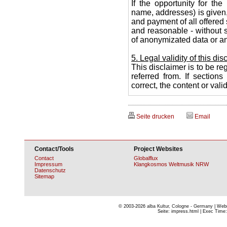
If the opportunity for th
name, addresses) is given,
and payment of all offered 
and reasonable - without s
of anonymizated data or an
5. Legal validity of this dis
This disclaimer is to be re
referred from. If sections
correct, the content or vali
Seite drucken
Email
Contact/Tools
Project Websites
Contact
Globalflux
Impressum
Klangkosmos Weltmusik NRW
Datenschutz
Sitemap
© 2003-2026
alba Kultur, Cologne - Germany
| Webm
Seite: impress.html | Exec Time: 