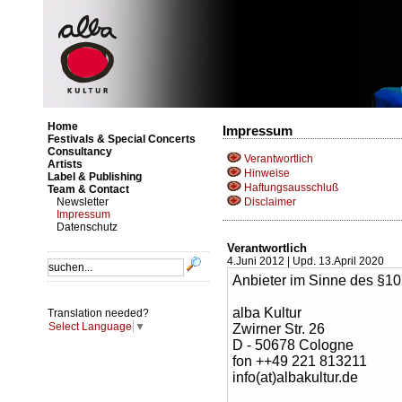
Home
Impressum
Festivals & Special Concerts
Consultancy
Verantwortlich
Artists
Hinweise
Label & Publishing
Haftungsausschluß
Team & Contact
Newsletter
Disclaimer
Impressum
Datenschutz
Verantwortlich
4.Juni 2012 | Upd. 13.April 2020
Anbieter im Sinne des §10
alba Kultur
Translation needed?
Select Language
▼
Zwirner Str. 26
D - 50678 Cologne
fon ++49 221 813211
info(at)albakultur.de