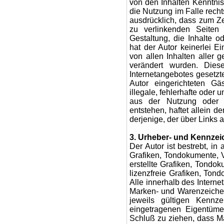
von den Inhalten Kenntni
die Nutzung im Falle rechts
ausdrücklich, dass zum Ze
zu verlinkenden Seiten 
Gestaltung, die Inhalte o
hat der Autor keinerlei Ei
von allen Inhalten aller 
verändert wurden. Diese
Internetangebotes gesetz
Autor eingerichteten Gä
illegale, fehlerhafte oder
aus der Nutzung oder Ni
entstehen, haftet allein d
derjenige, der über Links a
3. Urheber- und Kennzei
Der Autor ist bestrebt, i
Grafiken, Tondokumente, 
erstellte Grafiken, Tond
lizenzfreie Grafiken, To
Alle innerhalb des Intern
Marken- und Warenzeiche
jeweils gültigen Kennze
eingetragenen Eigentüme
Schluß zu ziehen, dass Ma