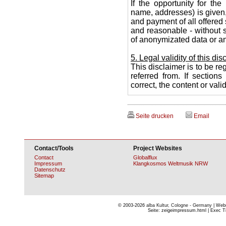
If the opportunity for th
name, addresses) is given,
and payment of all offered 
and reasonable - without s
of anonymizated data or an
5. Legal validity of this dis
This disclaimer is to be re
referred from. If sections
correct, the content or vali
Seite drucken
Email
Contact/Tools
Project Websites
Contact
Globalflux
Impressum
Klangkosmos Weltmusik NRW
Datenschutz
Sitemap
© 2003-2026
alba Kultur, Cologne - Germany
| Webm
Seite: zeigeimpressum.html | Exec Ti