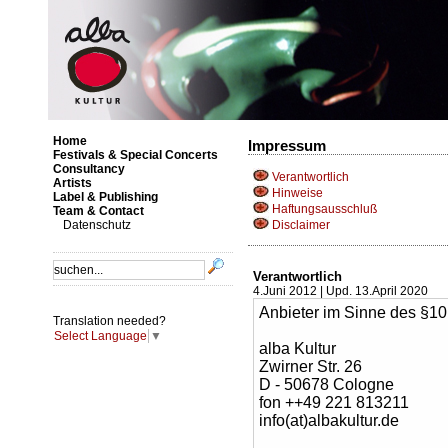
Home
Impressum
Festivals & Special Concerts
Consultancy
Verantwortlich
Artists
Hinweise
Label & Publishing
Haftungsausschluß
Team & Contact
Datenschutz
Disclaimer
Verantwortlich
4.Juni 2012 | Upd. 13.April 2020
Anbieter im Sinne des §10
Translation needed?
Select Language
▼
alba Kultur
Zwirner Str. 26
D - 50678 Cologne
fon ++49 221 813211
info(at)albakultur.de