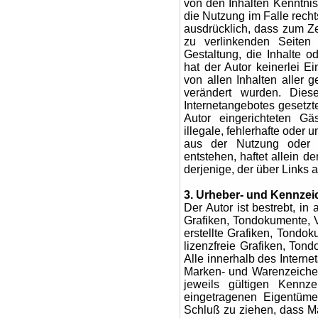
von den Inhalten Kenntni
die Nutzung im Falle rechts
ausdrücklich, dass zum Ze
zu verlinkenden Seiten 
Gestaltung, die Inhalte o
hat der Autor keinerlei Ei
von allen Inhalten aller 
verändert wurden. Diese
Internetangebotes gesetz
Autor eingerichteten Gä
illegale, fehlerhafte oder
aus der Nutzung oder Ni
entstehen, haftet allein d
derjenige, der über Links a
3. Urheber- und Kennzei
Der Autor ist bestrebt, i
Grafiken, Tondokumente, 
erstellte Grafiken, Tond
lizenzfreie Grafiken, To
Alle innerhalb des Intern
Marken- und Warenzeiche
jeweils gültigen Kennze
eingetragenen Eigentüme
Schluß zu ziehen, dass Ma