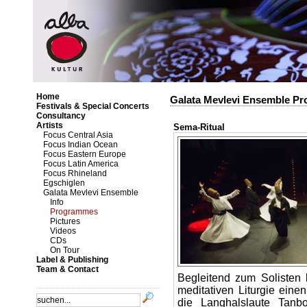
Home
Galata Mevlevi Ensemble P
Festivals & Special Concerts
Consultancy
Artists
Sema-Ritual
Focus Central Asia
Focus Indian Ocean
Focus Eastern Europe
Focus Latin America
Focus Rhineland
Egschiglen
Galata Mevlevi Ensemble
Info
Programmes
Pictures
Videos
CDs
On Tour
Label & Publishing
Team & Contact
Begleitend zum Solisten
meditativen Liturgie eine
die Langhalslaute Tanbo