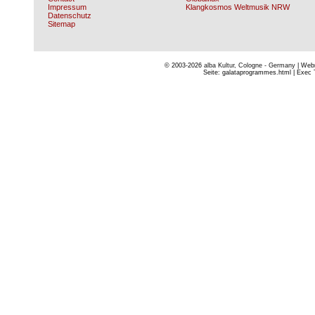
Impressum
Klangkosmos Weltmusik NRW
Datenschutz
Sitemap
© 2003-2026
alba Kultur, Cologne - Germany
| Webm
Seite: galataprogrammes.html | Exec T