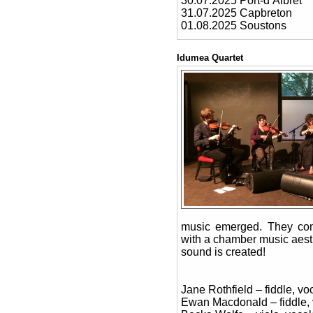
30.07.2025 Port-d’Albret
31.07.2025 Capbreton
01.08.2025 Soustons
Idumea Quartet
music emerged. They comb
with a chamber music aest
sound is created!
Jane Rothfield – fiddle, vo
Ewan Macdonald – fiddle, 