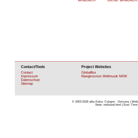
Contact/Tools
Project Websites
Contact
Globalflux
Impressum
Klangkosmos Weltmusik NRW
Datenschutz
Sitemap
© 2003-2026
alba Kultur, Cologne - Germany
| Webm
Seite: notfound.html | Exec Time: