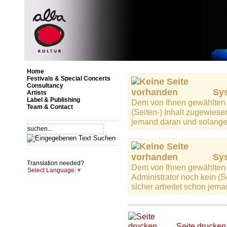
Home
Festivals & Special Concerts
Consultancy
Sys
Artists
Label & Publishing
Dem von Ihnen gewählten M
Team & Contact
(Seiten-) Inhalt zugewiese
jemand daran und solange z
Sys
Translation needed?
Dem von Ihnen gewählten Ar
Select Language
▼
Administrator noch kein (
sicher arbeitet schon jeman
Seite drucken