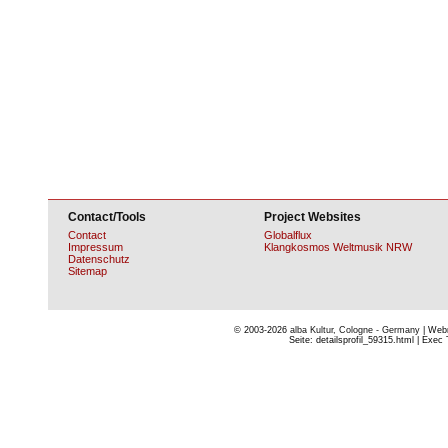
Contact/Tools
Project Websites
Contact
Globalflux
Impressum
Klangkosmos Weltmusik NRW
Datenschutz
Sitemap
© 2003-2026
alba Kultur, Cologne - Germany
| Webm
Seite: detailsprofil_59315.html | Exec 