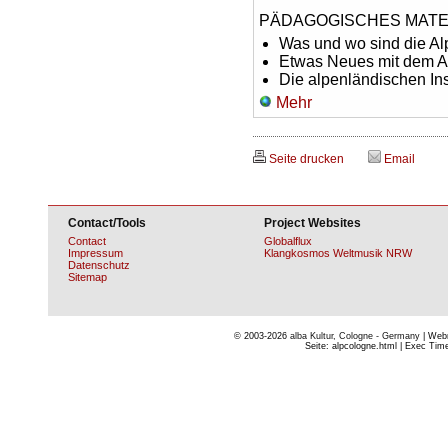
PÄDAGOGISCHES MATE
Was und wo sind die A
Etwas Neues mit dem A
Die alpenländischen In
Mehr
Seite drucken
Email
Contact/Tools
Project Websites
Contact
Globalflux
Impressum
Klangkosmos Weltmusik NRW
Datenschutz
Sitemap
© 2003-2026
alba Kultur, Cologne - Germany
| Webm
Seite: alpcologne.html | Exec Time